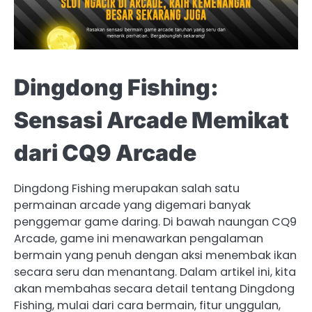
Dingdong Fishing:
Sensasi Arcade Memikat
dari CQ9 Arcade
Dingdong Fishing merupakan salah satu
permainan arcade yang digemari banyak
penggemar game daring. Di bawah naungan CQ9
Arcade, game ini menawarkan pengalaman
bermain yang penuh dengan aksi menembak ikan
secara seru dan menantang. Dalam artikel ini, kita
akan membahas secara detail tentang Dingdong
Fishing, mulai dari cara bermain, fitur unggulan,