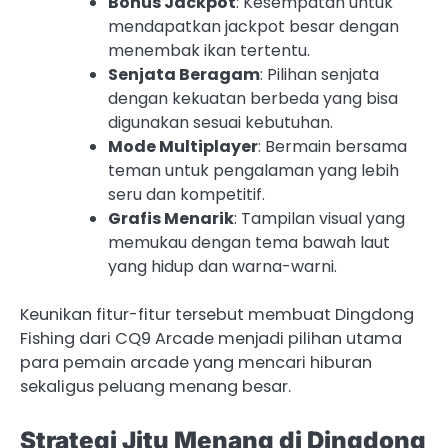
Bonus Jackpot
: Kesempatan untuk
mendapatkan jackpot besar dengan
menembak ikan tertentu.
Senjata Beragam
: Pilihan senjata
dengan kekuatan berbeda yang bisa
digunakan sesuai kebutuhan.
Mode Multiplayer
: Bermain bersama
teman untuk pengalaman yang lebih
seru dan kompetitif.
Grafis Menarik
: Tampilan visual yang
memukau dengan tema bawah laut
yang hidup dan warna-warni.
Keunikan fitur-fitur tersebut membuat Dingdong
Fishing dari CQ9 Arcade menjadi pilihan utama
para pemain arcade yang mencari hiburan
sekaligus peluang menang besar.
Strategi Jitu Menang di Dingdong