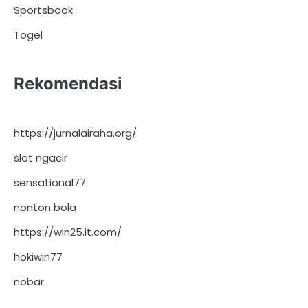
Sportsbook
Togel
Rekomendasi
https://jurnalairaha.org/
slot ngacir
sensational77
nonton bola
https://win25.it.com/
hokiwin77
nobar