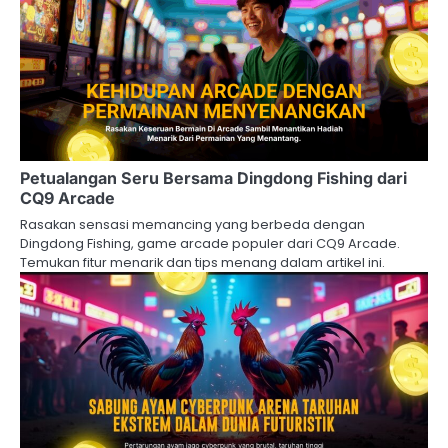
Petualangan Seru Bersama Dingdong Fishing dari
CQ9 Arcade
Rasakan sensasi memancing yang berbeda dengan
Dingdong Fishing, game arcade populer dari CQ9 Arcade.
Temukan fitur menarik dan tips menang dalam artikel ini.