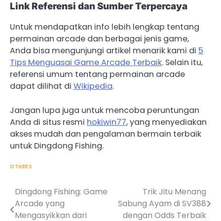
Link Referensi dan Sumber Terpercaya
Untuk mendapatkan info lebih lengkap tentang
permainan arcade dan berbagai jenis game,
Anda bisa mengunjungi artikel menarik kami di
5
Tips Menguasai Game Arcade Terbaik
. Selain itu,
referensi umum tentang permainan arcade
dapat dilihat di
Wikipedia
.
Jangan lupa juga untuk mencoba peruntungan
Anda di situs resmi
hokiwin77
, yang menyediakan
akses mudah dan pengalaman bermain terbaik
untuk Dingdong Fishing.
OTHERS
Dingdong Fishing: Game
Trik Jitu Menang
Post
Arcade yang
Sabung Ayam di SV388
navigation
Mengasyikkan dari
dengan Odds Terbaik