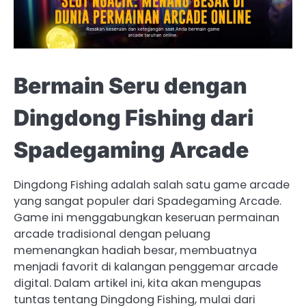
Bermain Seru dengan
Dingdong Fishing dari
Spadegaming Arcade
Dingdong Fishing adalah salah satu game arcade
yang sangat populer dari Spadegaming Arcade.
Game ini menggabungkan keseruan permainan
arcade tradisional dengan peluang
memenangkan hadiah besar, membuatnya
menjadi favorit di kalangan penggemar arcade
digital. Dalam artikel ini, kita akan mengupas
tuntas tentang Dingdong Fishing, mulai dari