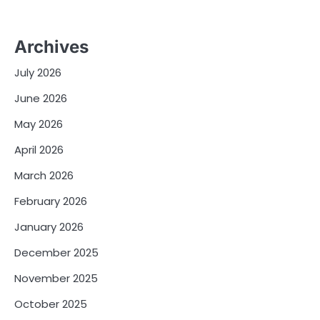
Archives
July 2026
June 2026
May 2026
April 2026
March 2026
February 2026
January 2026
December 2025
November 2025
October 2025