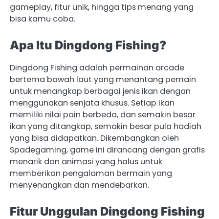
gameplay, fitur unik, hingga tips menang yang
bisa kamu coba.
Apa Itu Dingdong Fishing?
Dingdong Fishing adalah permainan arcade
bertema bawah laut yang menantang pemain
untuk menangkap berbagai jenis ikan dengan
menggunakan senjata khusus. Setiap ikan
memiliki nilai poin berbeda, dan semakin besar
ikan yang ditangkap, semakin besar pula hadiah
yang bisa didapatkan. Dikembangkan oleh
Spadegaming, game ini dirancang dengan grafis
menarik dan animasi yang halus untuk
memberikan pengalaman bermain yang
menyenangkan dan mendebarkan.
Fitur Unggulan Dingdong Fishing