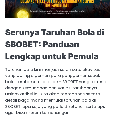
Serunya Taruhan Bola di
SBOBET: Panduan
Lengkap untuk Pemula
Taruhan bola kini menjadi salah satu aktivitas
yang paling digemari para penggemar sepak
bola, terutama di platform SBOBET yang terkenal
dengan kemudahan dan variasi taruhannya.
Dalam artikel ini, kita akan membahas secara
detail bagaimana memulai taruhan bola di
SBOBET, apa saja yang perlu diketahui, serta tips
agar bisa meraih kemenangan.