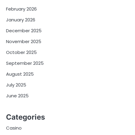
February 2026
January 2026
December 2025
November 2025
October 2025
September 2025
August 2025
July 2025
June 2025
Categories
Casino