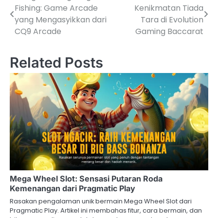
Fishing: Game Arcade
Kenikmatan Tiada
navigation
yang Mengasyikkan dari
Tara di Evolution
CQ9 Arcade
Gaming Baccarat
Related Posts
Mega Wheel Slot: Sensasi Putaran Roda
Kemenangan dari Pragmatic Play
Rasakan pengalaman unik bermain Mega Wheel Slot dari
Pragmatic Play. Artikel ini membahas fitur, cara bermain, dan