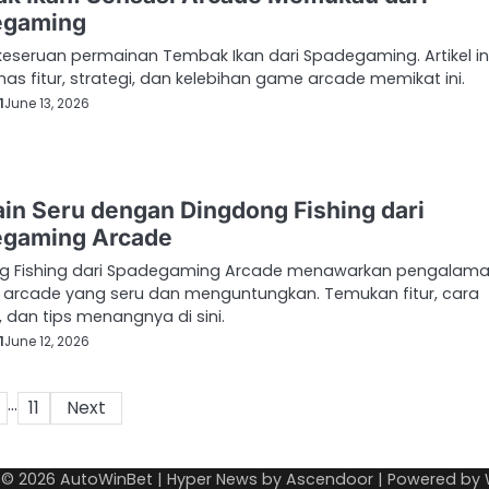
egaming
keseruan permainan Tembak Ikan dari Spadegaming. Artikel in
 fitur, strategi, dan kelebihan game arcade memikat ini.
1
June 13, 2026
in Seru dengan Dingdong Fishing dari
gaming Arcade
g Fishing dari Spadegaming Arcade menawarkan pengalam
 arcade yang seru dan menguntungkan. Temukan fitur, cara
 dan tips menangnya di sini.
1
June 12, 2026
…
11
Next
 © 2026
AutoWinBet
| Hyper News by
Ascendoor
| Powered by