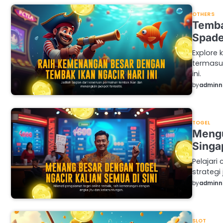
OTHERS
Temba
Spad
Explore
termasu
ini.
by
adminn
TOGEL
Mengu
Singa
Pelajari
strategi
by
adminn
SLOT