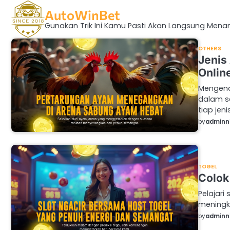
Skip
AutoWinBet
to
Gunakan Trik Ini Kamu Pasti Akan Langsung Mena
content
OTHERS
Jenis
Onlin
Mengena
dalam sa
tiap je
by
adminn
TOGEL
Colok
Pelajari
meningk
by
adminn