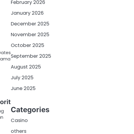
February 2026
January 2026
December 2025
November 2025
October 2025
Gates
September 2025
utama
August 2025
July 2025
June 2025
orit
Categories
ng
an
Casino
others