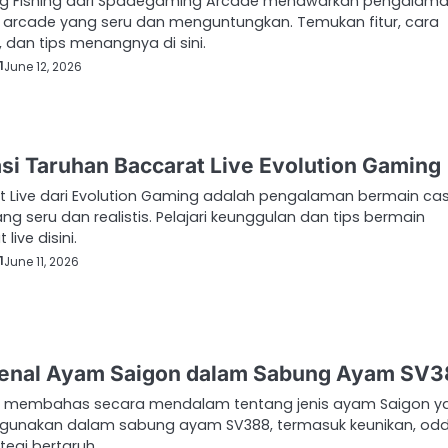
g Fishing dari Spadegaming Arcade menawarkan pengalam
 arcade yang seru dan menguntungkan. Temukan fitur, cara
 dan tips menangnya di sini.
1
June 12, 2026
si Taruhan Baccarat Live Evolution Gaming
t Live dari Evolution Gaming adalah pengalaman bermain ca
ang seru dan realistis. Pelajari keunggulan dan tips bermain
live disini.
1
June 11, 2026
nal Ayam Saigon dalam Sabung Ayam SV3
 ini membahas secara mendalam tentang jenis ayam Saigon y
digunakan dalam sabung ayam SV388, termasuk keunikan, odd
tegi bertaruh.