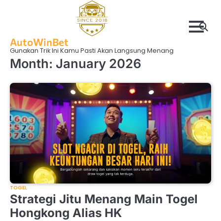
Skip
to
content
AutoWinBet
Gunakan Trik Ini Kamu Pasti Akan Langsung Menang
Month:
January 2026
TOGEL
Strategi Jitu Menang Main Togel
Hongkong Alias HK