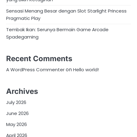
Sensasi Menang Besar dengan Slot Starlight Princess
Pragmatic Play
Tembak Ikan: Serunya Bermain Game Arcade
Spadegaming
Recent Comments
on
A WordPress Commenter
Hello world!
Archives
July 2026
June 2026
May 2026
April 2026