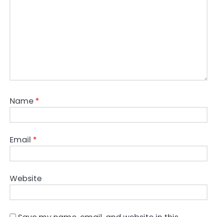
Name
*
Email
*
Website