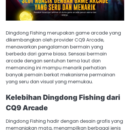
Dingdong Fishing merupakan game arcade yang
dikembangkan oleh provider CQ9 Arcade,
menawarkan pengalaman bermain yang
berbeda dari game biasa. Sensasi bermain
arcade dengan sentuhan tema laut dan
memancing ini mampu menarik perhatian
banyak pemain berkat mekanisme permainan
yang seru dan visual yang memukau.
Kelebihan Dingdong Fishing dari
CQ9 Arcade
Dingdong Fishing hadir dengan desain grafis yang
memanjakan mata, menampilkan berbagai jenis