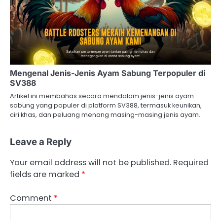
Mengenal Jenis-Jenis Ayam Sabung Terpopuler di
SV388
Artikel ini membahas secara mendalam jenis-jenis ayam
sabung yang populer di platform SV388, termasuk keunikan,
ciri khas, dan peluang menang masing-masing jenis ayam.
Leave a Reply
Your email address will not be published.
Required
fields are marked
*
Comment
*