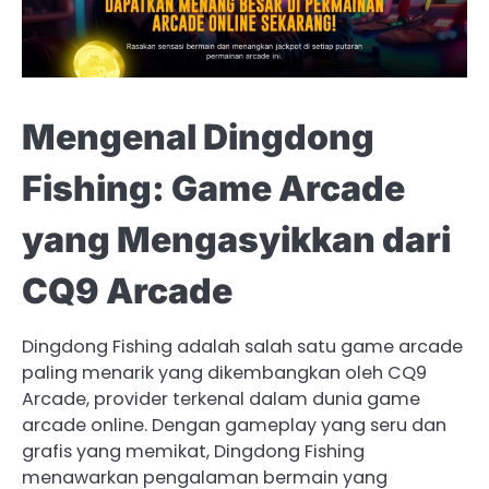
Mengenal Dingdong
Fishing: Game Arcade
yang Mengasyikkan dari
CQ9 Arcade
Dingdong Fishing adalah salah satu game arcade
paling menarik yang dikembangkan oleh CQ9
Arcade, provider terkenal dalam dunia game
arcade online. Dengan gameplay yang seru dan
grafis yang memikat, Dingdong Fishing
menawarkan pengalaman bermain yang