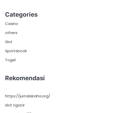
Categories
Casino
others
Slot
Sportsbook
Togel
Rekomendasi
https://jurnalairaha.org/
slot ngacir