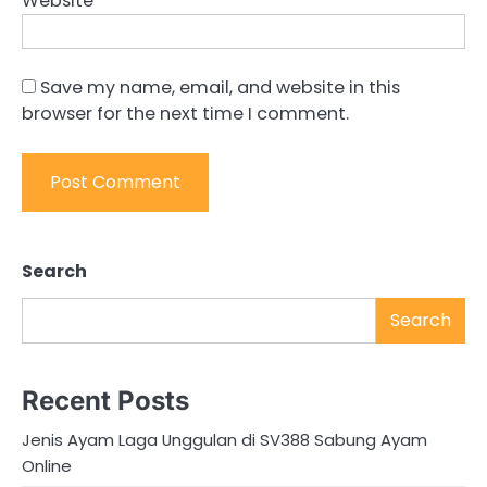
Website
Save my name, email, and website in this
browser for the next time I comment.
Search
Search
Recent Posts
Jenis Ayam Laga Unggulan di SV388 Sabung Ayam
Online