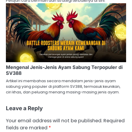
Pelajari cara bermain dan strategi terbaiknya di sini.
Mengenal Jenis-Jenis Ayam Sabung Terpopuler di
SV388
Artikel ini membahas secara mendalam jenis-jenis ayam
sabung yang populer di platform SV388, termasuk keunikan,
ciri khas, dan peluang menang masing-masing jenis ayam.
Leave a Reply
Your email address will not be published.
Required
fields are marked
*