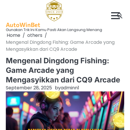
Skip
to
content
AutoWinBet
Gunakan Trik Ini Kamu Pasti Akan Langsung Menang
Home
others
Mengenal Dingdong Fishing: Game Arcade yang
Mengasyikkan dari CQ9 Arcade
Mengenal Dingdong Fishing:
Game Arcade yang
Mengasyikkan dari CQ9 Arcade
September 28, 2025
by
adminn1