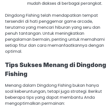
mudah diakses di berbagai perangkat.
Dingdong Fishing telah mendapatkan tempat
tersendiri di hati penggemar game arcade,
terutama yang mencari hiburan yang seru dan
penuh tantangan. Untuk meningkatkan
pengalaman bermain, penting untuk memahami
setiap fitur dan cara memanfaatkannya dengan
optimal.
Tips Sukses Menang di Dingdong
Fishing
Menang dalam Dingdong Fishing bukan hanya
soal keberuntungan, tetapi juga strategi. Berikut
beberapa tips yang dapat membantu Anda
mengoptimalkan permainan: