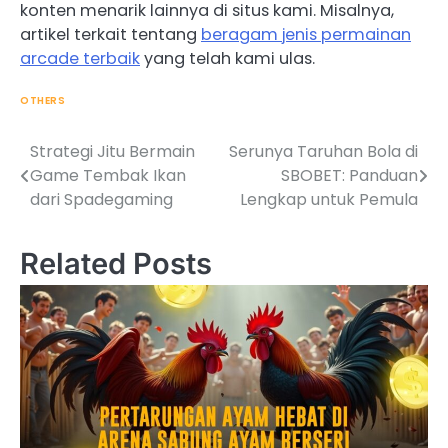
konten menarik lainnya di situs kami. Misalnya,
artikel terkait tentang
beragam jenis permainan
arcade terbaik
yang telah kami ulas.
OTHERS
Strategi Jitu Bermain
Serunya Taruhan Bola di
Post
Game Tembak Ikan
SBOBET: Panduan
navigation
dari Spadegaming
Lengkap untuk Pemula
Related Posts