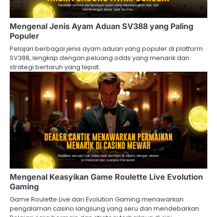
Mengenal Jenis Ayam Aduan SV388 yang Paling
Populer
Pelajari berbagai jenis ayam aduan yang populer di platform
SV388, lengkap dengan peluang odds yang menarik dan
strategi bertaruh yang tepat.
Mengenal Keasyikan Game Roulette Live Evolution
Gaming
Game Roulette Live dari Evolution Gaming menawarkan
pengalaman casino langsung yang seru dan mendebarkan.