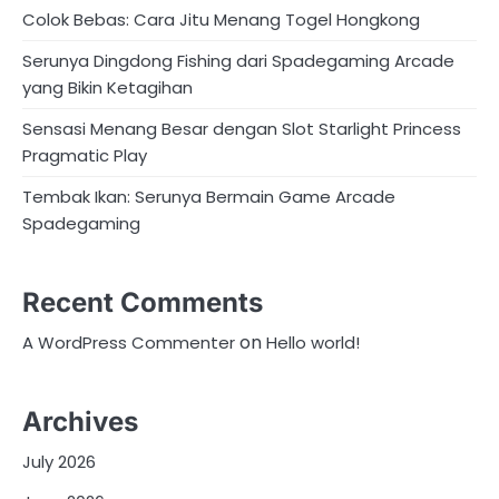
Colok Bebas: Cara Jitu Menang Togel Hongkong
Serunya Dingdong Fishing dari Spadegaming Arcade
yang Bikin Ketagihan
Sensasi Menang Besar dengan Slot Starlight Princess
Pragmatic Play
Tembak Ikan: Serunya Bermain Game Arcade
Spadegaming
Recent Comments
on
A WordPress Commenter
Hello world!
Archives
July 2026