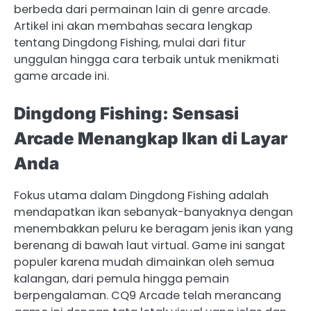
berbeda dari permainan lain di genre arcade.
Artikel ini akan membahas secara lengkap
tentang Dingdong Fishing, mulai dari fitur
unggulan hingga cara terbaik untuk menikmati
game arcade ini.
Dingdong Fishing: Sensasi
Arcade Menangkap Ikan di Layar
Anda
Fokus utama dalam Dingdong Fishing adalah
mendapatkan ikan sebanyak-banyaknya dengan
menembakkan peluru ke beragam jenis ikan yang
berenang di bawah laut virtual. Game ini sangat
populer karena mudah dimainkan oleh semua
kalangan, dari pemula hingga pemain
berpengalaman. CQ9 Arcade telah merancang