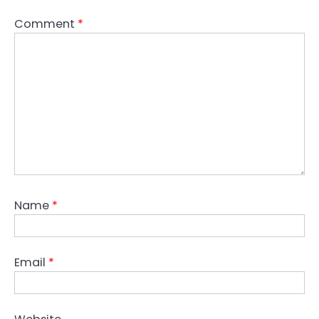
Comment
*
Name
*
Email
*