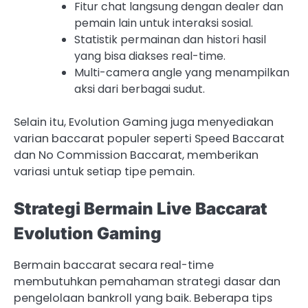
Fitur chat langsung dengan dealer dan
pemain lain untuk interaksi sosial.
Statistik permainan dan histori hasil
yang bisa diakses real-time.
Multi-camera angle yang menampilkan
aksi dari berbagai sudut.
Selain itu, Evolution Gaming juga menyediakan
varian baccarat populer seperti Speed Baccarat
dan No Commission Baccarat, memberikan
variasi untuk setiap tipe pemain.
Strategi Bermain Live Baccarat
Evolution Gaming
Bermain baccarat secara real-time
membutuhkan pemahaman strategi dasar dan
pengelolaan bankroll yang baik. Beberapa tips