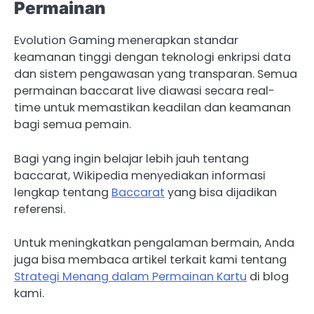
Permainan
Evolution Gaming menerapkan standar
keamanan tinggi dengan teknologi enkripsi data
dan sistem pengawasan yang transparan. Semua
permainan baccarat live diawasi secara real-
time untuk memastikan keadilan dan keamanan
bagi semua pemain.
Bagi yang ingin belajar lebih jauh tentang
baccarat, Wikipedia menyediakan informasi
lengkap tentang
Baccarat
yang bisa dijadikan
referensi.
Untuk meningkatkan pengalaman bermain, Anda
juga bisa membaca artikel terkait kami tentang
Strategi Menang dalam Permainan Kartu
di blog
kami.