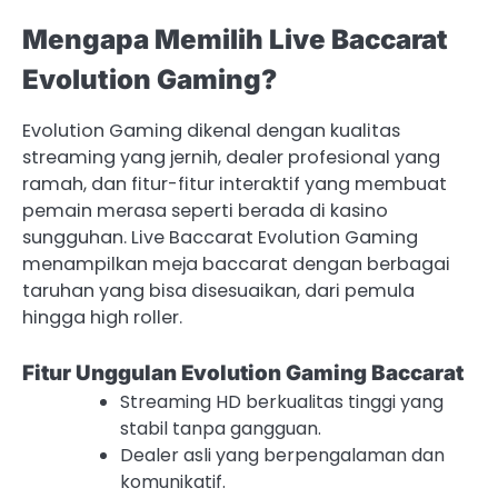
Mengapa Memilih Live Baccarat
Evolution Gaming?
Evolution Gaming dikenal dengan kualitas
streaming yang jernih, dealer profesional yang
ramah, dan fitur-fitur interaktif yang membuat
pemain merasa seperti berada di kasino
sungguhan. Live Baccarat Evolution Gaming
menampilkan meja baccarat dengan berbagai
taruhan yang bisa disesuaikan, dari pemula
hingga high roller.
Fitur Unggulan Evolution Gaming Baccarat
Streaming HD berkualitas tinggi yang
stabil tanpa gangguan.
Dealer asli yang berpengalaman dan
komunikatif.