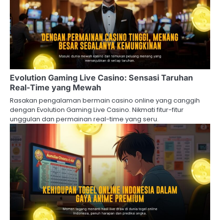
Evolution Gaming Live Casino: Sensasi Taruhan
Real-Time yang Mewah
Rasakan pengalaman bermain casino online yang canggih
dengan Evolution Gaming Live Casino. Nikmati fitur-fitur
unggulan dan permainan real-time yang seru.