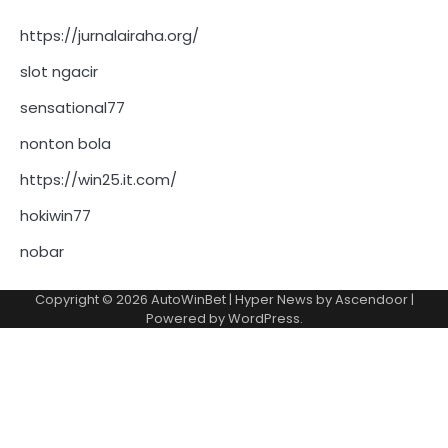
https://jurnalairaha.org/
slot ngacir
sensational77
nonton bola
https://win25.it.com/
hokiwin77
nobar
Copyright © 2026
AutoWinBet
| Hyper News by
Ascendoor
|
Powered by
WordPress
.