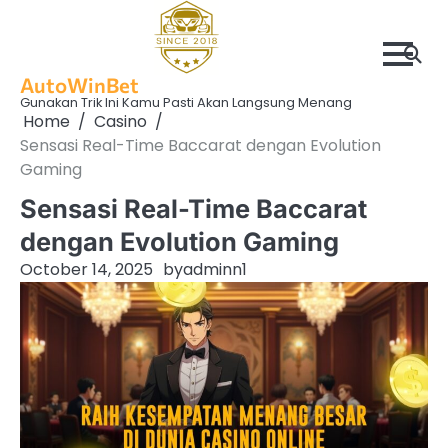
Skip
to
content
AutoWinBet
Gunakan Trik Ini Kamu Pasti Akan Langsung Menang
Home
Casino
Sensasi Real-Time Baccarat dengan Evolution
Gaming
Sensasi Real-Time Baccarat
dengan Evolution Gaming
October 14, 2025
by
adminn1