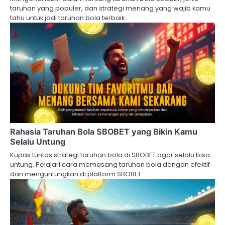
taruhan yang populer, dan strategi menang yang wajib kamu
tahu untuk jadi taruhan bola terbaik.
Rahasia Taruhan Bola SBOBET yang Bikin Kamu
Selalu Untung
Kupas tuntas strategi taruhan bola di SBOBET agar selalu bisa
untung. Pelajari cara memasang taruhan bola dengan efektif
dan menguntungkan di platform SBOBET.