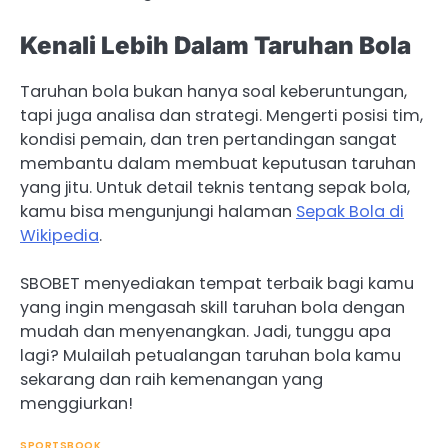
Kenali Lebih Dalam Taruhan Bola
Taruhan bola bukan hanya soal keberuntungan,
tapi juga analisa dan strategi. Mengerti posisi tim,
kondisi pemain, dan tren pertandingan sangat
membantu dalam membuat keputusan taruhan
yang jitu. Untuk detail teknis tentang sepak bola,
kamu bisa mengunjungi halaman
Sepak Bola di
Wikipedia
.
SBOBET menyediakan tempat terbaik bagi kamu
yang ingin mengasah skill taruhan bola dengan
mudah dan menyenangkan. Jadi, tunggu apa
lagi? Mulailah petualangan taruhan bola kamu
sekarang dan raih kemenangan yang
menggiurkan!
SPORTSBOOK