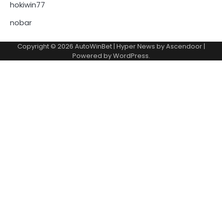
hokiwin77
nobar
Copyright © 2026
AutoWinBet
| Hyper News by
Ascendoor
|
Powered by
WordPress
.