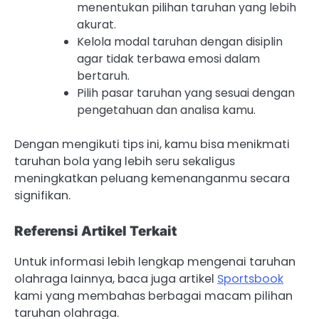
menentukan pilihan taruhan yang lebih
akurat.
Kelola modal taruhan dengan disiplin
agar tidak terbawa emosi dalam
bertaruh.
Pilih pasar taruhan yang sesuai dengan
pengetahuan dan analisa kamu.
Dengan mengikuti tips ini, kamu bisa menikmati
taruhan bola yang lebih seru sekaligus
meningkatkan peluang kemenanganmu secara
signifikan.
Referensi Artikel Terkait
Untuk informasi lebih lengkap mengenai taruhan
olahraga lainnya, baca juga artikel
Sportsbook
kami yang membahas berbagai macam pilihan
taruhan olahraga.