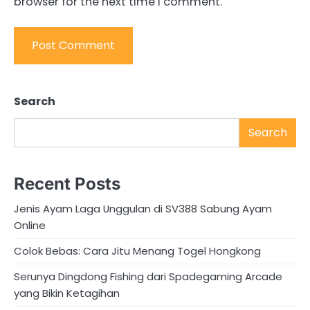
browser for the next time I comment.
Search
Search
Recent Posts
Jenis Ayam Laga Unggulan di SV388 Sabung Ayam
Online
Colok Bebas: Cara Jitu Menang Togel Hongkong
Serunya Dingdong Fishing dari Spadegaming Arcade
yang Bikin Ketagihan