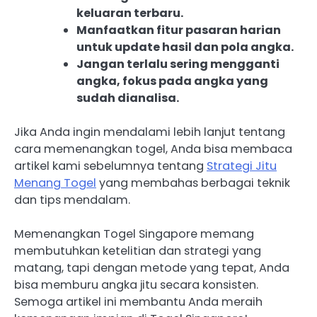
keluaran terbaru.
Manfaatkan fitur pasaran harian
untuk update hasil dan pola angka.
Jangan terlalu sering mengganti
angka, fokus pada angka yang
sudah dianalisa.
Jika Anda ingin mendalami lebih lanjut tentang
cara memenangkan togel, Anda bisa membaca
artikel kami sebelumnya tentang
Strategi Jitu
Menang Togel
yang membahas berbagai teknik
dan tips mendalam.
Memenangkan Togel Singapore memang
membutuhkan ketelitian dan strategi yang
matang, tapi dengan metode yang tepat, Anda
bisa memburu angka jitu secara konsisten.
Semoga artikel ini membantu Anda meraih