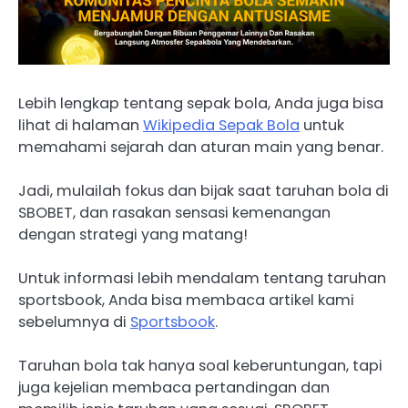
Lebih lengkap tentang sepak bola, Anda juga bisa
lihat di halaman
Wikipedia Sepak Bola
untuk
memahami sejarah dan aturan main yang benar.
Jadi, mulailah fokus dan bijak saat taruhan bola di
SBOBET, dan rasakan sensasi kemenangan
dengan strategi yang matang!
Untuk informasi lebih mendalam tentang taruhan
sportsbook, Anda bisa membaca artikel kami
sebelumnya di
Sportsbook
.
Taruhan bola tak hanya soal keberuntungan, tapi
juga kejelian membaca pertandingan dan