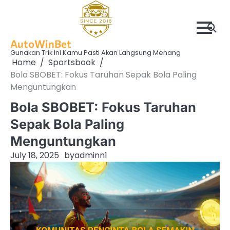
Skip
to
content
AutoWinBet
Gunakan Trik Ini Kamu Pasti Akan Langsung Menang
Home
Sportsbook
Bola SBOBET: Fokus Taruhan Sepak Bola Paling
Menguntungkan
Bola SBOBET: Fokus Taruhan
Sepak Bola Paling
Menguntungkan
July 18, 2025
by
adminn1